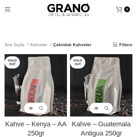
0
Ana Sayfa
Kahveler
Çekirdek Kahveler
Filters
SOLD
SOLD
OUT
OUT
Kahve – Kenya – AA
Kahve – Guatemala
250gr
Antigua 250gr