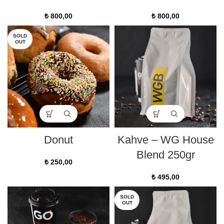
₺
800,00
₺
800,00
SOLD
OUT
Donut
Kahve – WG House
Blend 250gr
₺
250,00
₺
495,00
SOLD
OUT