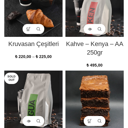
Kruvasan Çeşitleri
Kahve – Kenya – AA
250gr
₺
220,00
–
₺
225,00
₺
495,00
SOLD
OUT