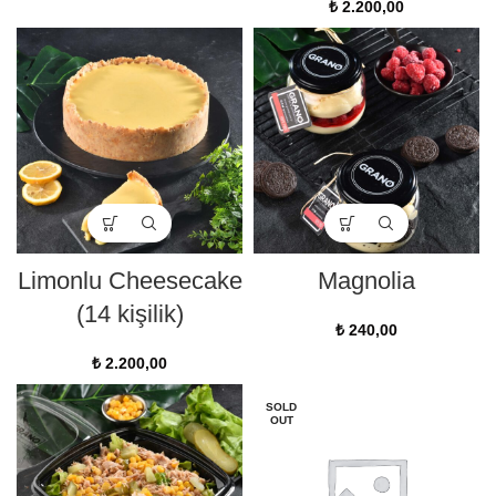
₺
2.200,00
Limonlu Cheesecake
Magnolia
(14 kişilik)
₺
240,00
₺
2.200,00
SOLD
OUT