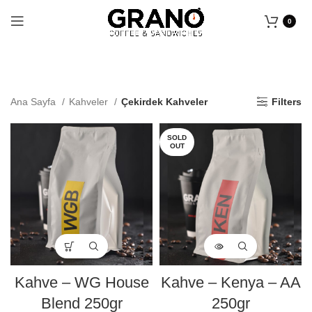
0
Ana Sayfa
Kahveler
Çekirdek Kahveler
Filters
SOLD
OUT
Kahve – WG House
Kahve – Kenya – AA
Blend 250gr
250gr